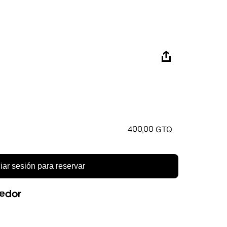
400,00 GTQ
ciar sesión para reservar
eedor