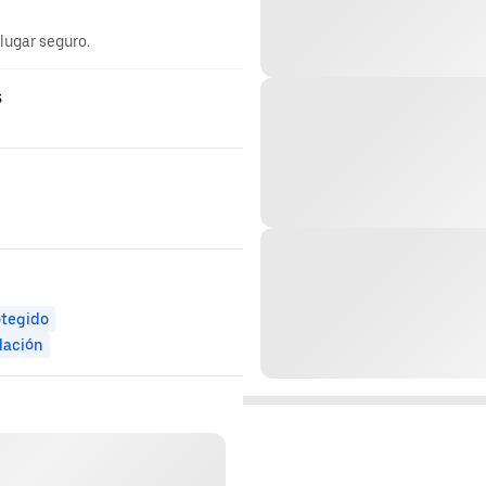
 lugar seguro.
s
otegido
dación