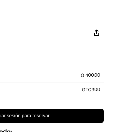
Q 400.00
GTQ300
ciar sesión para reservar
eedor