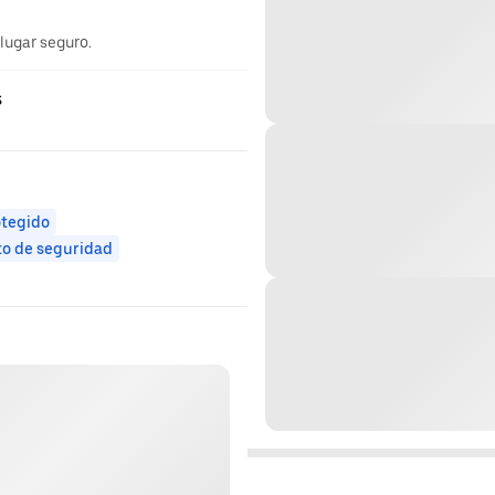
 lugar seguro.
s
otegido
to de seguridad