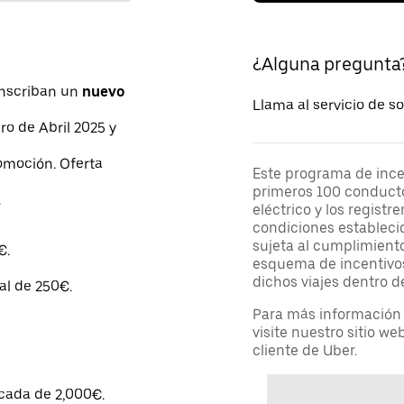
¿Alguna pregunta
Inscriban un
nuevo
Llama al servicio de so
ero de Abril 2025 y
romoción. Oferta
Este programa de incen
primeros 100 conducto
.
eléctrico y los regist
condiciones establecid
sujeta al cumplimiento
€.
esquema de incentivos
dichos viajes dentro d
al de 250€.
Para más información s
visite nuestro sitio we
cliente de Uber.
acada de 2,000€.