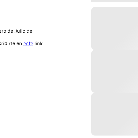
ero de Julio del
ribirte en
este
link