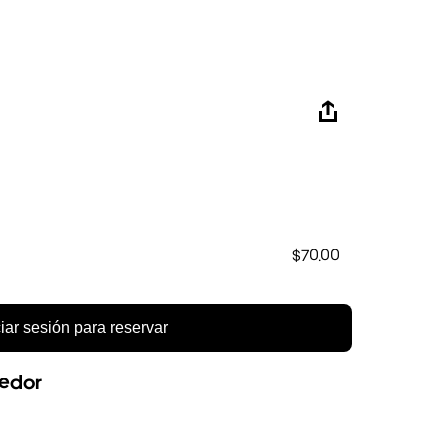
$70.00
ciar sesión para reservar
eedor