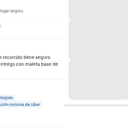
 lugar seguro.
s
 recorrido tiene seguro
s entrego con maleta base de
otegido
ación mínima de Uber