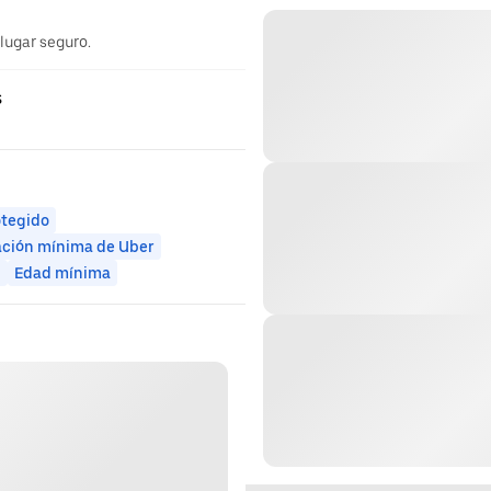
 lugar seguro.
s
otegido
ación mínima de Uber
n
Edad mínima