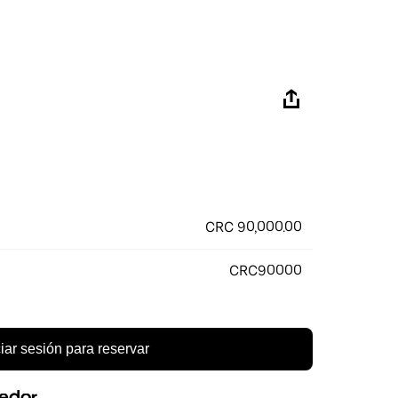
CRC 90,000.00
CRC90000
ciar sesión para reservar
eedor