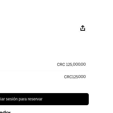
CRC 125,000.00
CRC125000
ciar sesión para reservar
eedor