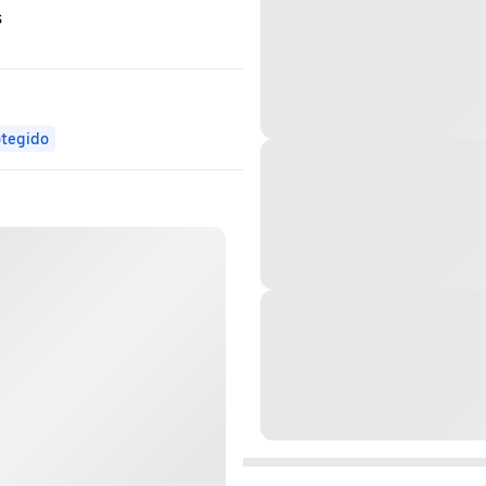
s
otegido