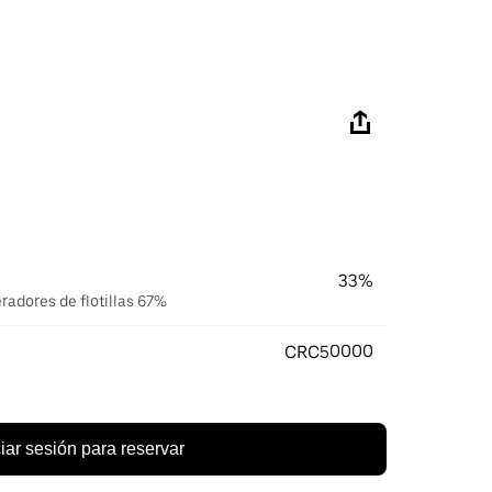
33%
eradores de flotillas 67%
CRC50000
ciar sesión para reservar