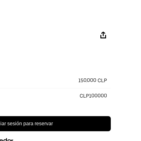
150.000 CLP
CLP100000
ciar sesión para reservar
eedor