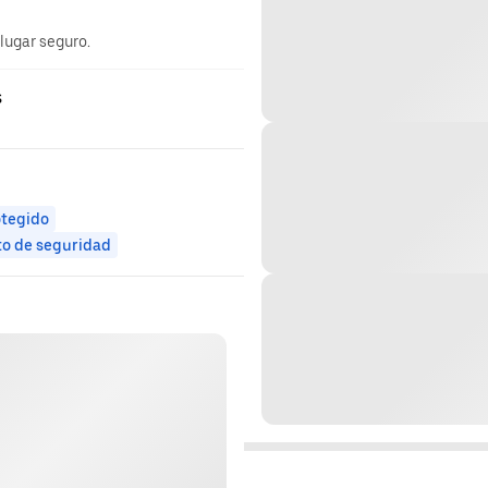
 lugar seguro.
s
otegido
to de seguridad