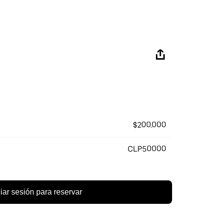
$200.000
CLP50000
ciar sesión para reservar