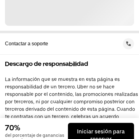
Contactar a soporte
Descargo de responsabilidad
La información que se muestra en esta página es
responsabilidad de un tercero. Uber no se hace
responsable por el contenido, las promociones realizadas
por terceros, ni por cualquier compromiso posterior con
terceros derivado del contenido de esta página. Cuando
te contratas con un tercero, celebras un acuerdo
directamente con él, del que Uber no forma parte. Si
70%
Iniciar sesión para
tienes preguntas, comunícate directamente con el
del porcentaje de ganancias
reservar
tercero.