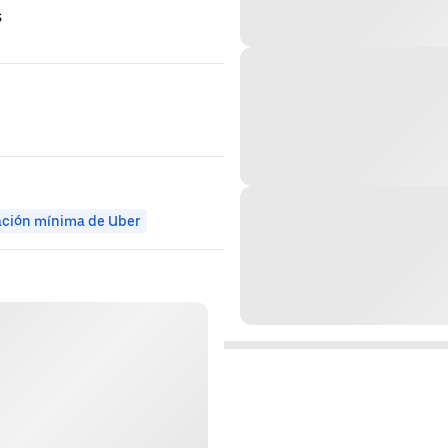
s
ación mínima de Uber