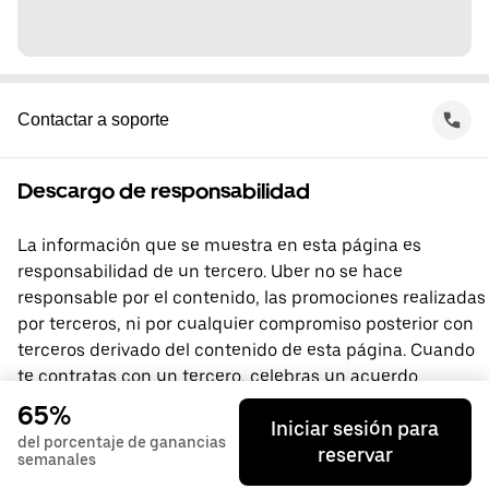
Contactar a soporte
Descargo de responsabilidad
La información que se muestra en esta página es
responsabilidad de un tercero. Uber no se hace
responsable por el contenido, las promociones realizadas
por terceros, ni por cualquier compromiso posterior con
terceros derivado del contenido de esta página. Cuando
te contratas con un tercero, celebras un acuerdo
directamente con él, del que Uber no forma parte. Si
65%
Iniciar sesión para
tienes preguntas, comunícate directamente con el
del porcentaje de ganancias
reservar
tercero.
semanales