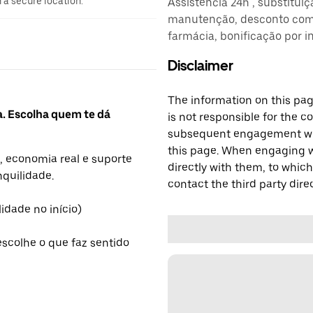
n a secure location.
Assistência 24h , substitui
manutenção, desconto comb
farmácia, bonificação por i
Disclaimer
The information on this page
a. Escolha quem te dá
is not responsible for the c
subsequent engagement with
this page. When engaging wi
, economia real e suporte
directly with them, to which
nquilidade.
contact the third party direc
lidade no início)
escolhe o que faz sentido