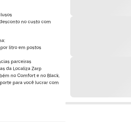
clusos
 desconto no custo com
na:
por litro em postos
cias parceiras
as da Localiza Zarp
bém no Comfort e no Black.
uporte para você lucrar com