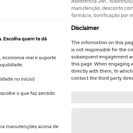
Assistência 24h , substitui
manutenção, desconto comb
farmácia, bonificação por i
Disclaimer
a. Escolha quem te dá
The information on this page
is not responsible for the c
subsequent engagement with
, economia real e suporte
this page. When engaging wi
nquilidade.
directly with them, to which
contact the third party direc
lidade no início)
escolhe o que faz sentido
para manutenções acima de