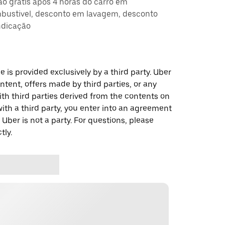
ção grátis após 4 horas do carro em
ustivel, desconto em lavagem, desconto
ndicação
 is provided exclusively by a third party. Uber
ontent, offers made by third parties, or any
 third parties derived from the contents on
th a third party, you enter into an agreement
 Uber is not a party. For questions, please
tly.