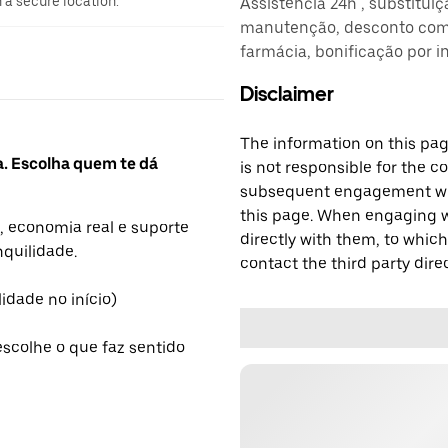
n a secure location.
Assistência 24h , substitui
manutenção, desconto comb
farmácia, bonificação por i
Disclaimer
The information on this page
a. Escolha quem te dá
is not responsible for the c
subsequent engagement with
this page. When engaging wi
, economia real e suporte
directly with them, to which
nquilidade.
contact the third party direc
lidade no início)
escolhe o que faz sentido