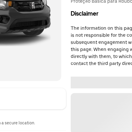
Proteção Básica para Roubo,
Disclaimer
The information on this page
is not responsible for the c
subsequent engagement with
this page. When engaging wi
directly with them, to which
contact the third party direc
n a secure location.