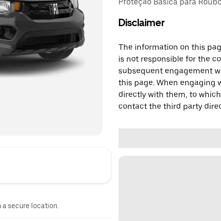
Proteção Básica para Roubo,
Disclaimer
The information on this page
is not responsible for the c
subsequent engagement with
this page. When engaging wi
directly with them, to which
contact the third party direc
n a secure location.