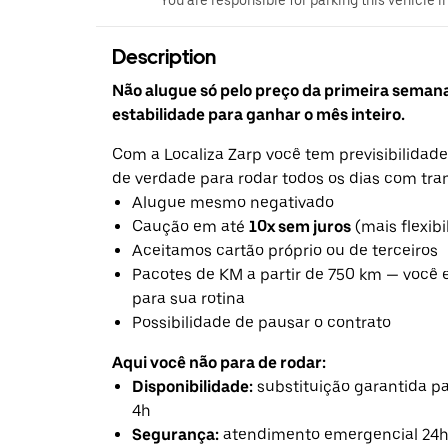
You are responsible for parking this vehicle i
Description
Não alugue só pelo preço da primeira seman
estabilidade para ganhar o mês inteiro.
Com a Localiza Zarp você tem previsibilidade
de verdade para rodar todos os dias com tra
Alugue mesmo negativado
Caução em até
10x sem juros
(mais flexibi
Aceitamos cartão próprio ou de terceiros
Pacotes de KM a partir de 750 km — você 
para sua rotina
Possibilidade de pausar o contrato
Aqui você não para de rodar:
Disponibilidade:
substituição garantida 
4h
Segurança:
atendimento emergencial 24