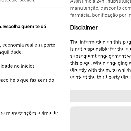
n a secure location.
Assistência 24h , substitui
manutenção, desconto comb
farmácia, bonificação por i
a. Escolha quem te dá
Disclaimer
The information on this page
, economia real e suporte
is not responsible for the c
nquilidade.
subsequent engagement with
this page. When engaging wi
lidade no início)
directly with them, to which
contact the third party direc
escolhe o que faz sentido
para manutenções acima de
h