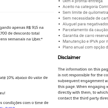
0km à pronta-entrega
Aceito na categoria Com
Sem limite de quilomet
Sem necessidade de cart
Aluguel para negativado
agando apenas R$ 915 na
Parcelamento da caução 
.700 de desconto total
Garantia de carro reserv
gens semanais na Uber.*
Manutenção e IPVA por 
Plano anual com opção 
Disclaimer
The information on this page
is not responsible for the c
até 10% abaixo do valor de
subsequent engagement with
this page. When engaging wi
directly with them, to which
eu!
contact the third party direc
 as condições com o time de