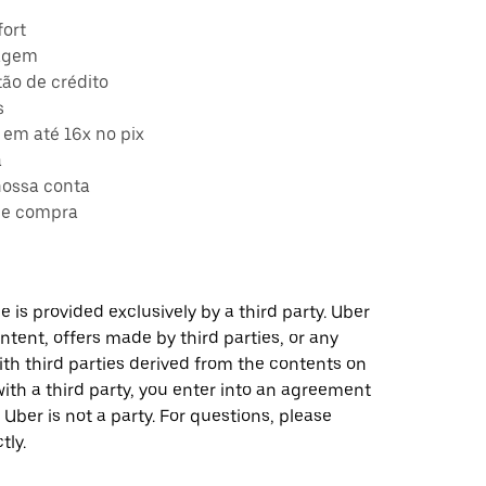
fort
ragem
ão de crédito
s
em até 16x no pix
a
nossa conta
de compra
 is provided exclusively by a third party. Uber
ontent, offers made by third parties, or any
 third parties derived from the contents on
th a third party, you enter into an agreement
 Uber is not a party. For questions, please
tly.