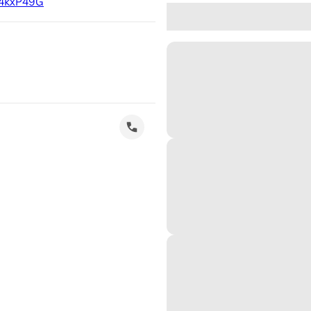
y/4kxP49G