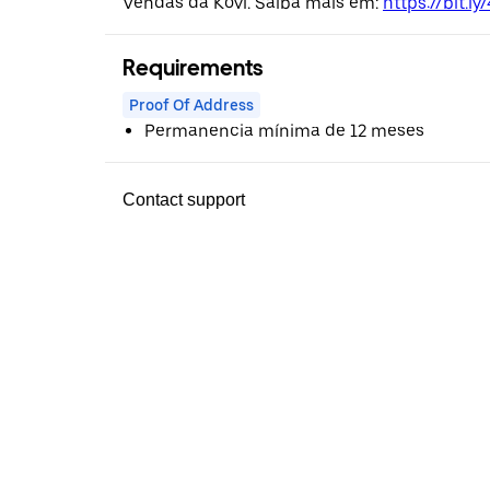
Vendas da Kovi. Saiba mais em:
https://bit.l
Requirements
Proof Of Address
Permanencia mínima de 12 meses
Contact support