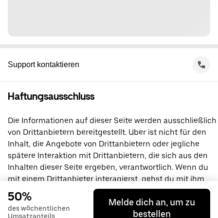
Support kontaktieren
Haftungsausschluss
Die Informationen auf dieser Seite werden ausschließlich
von Drittanbietern bereitgestellt. Uber ist nicht für den
Inhalt, die Angebote von Drittanbietern oder jegliche
spätere Interaktion mit Drittanbietern, die sich aus den
Inhalten dieser Seite ergeben, verantwortlich. Wenn du
mit einem Drittanbieter interagierst, gehst du mit ihm
direkt eine Vereinbarung ein, an der Uber nicht beteiligt
50%
Melde dich an, um zu
ist. Wende dich bei Fragen bitte direkt an den
des wöchentlichen
bestellen
Drittanbieter.
Umsatzanteils