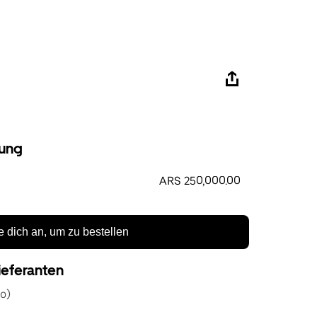
ung
ARS 250,000.00
 dich an, um zu bestellen
ieferanten
o)