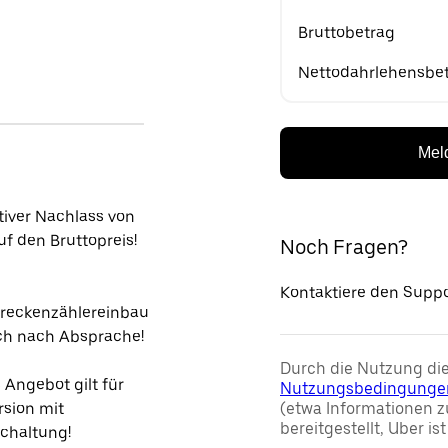
Bruttobetrag
Nettodahrlehensbe
Meld
tiver Nachlass von
f den Bruttopreis!
Noch Fragen?
Kontaktiere den Suppo
reckenzählereinbau
ch nach Absprache!
Durch die Nutzung die
 Angebot gilt für
Nutzungsbedingunge
rsion mit
(etwa Informationen z
bereitgestellt, Uber is
chaltung!