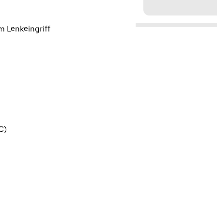
m Lenkeingriff
C)