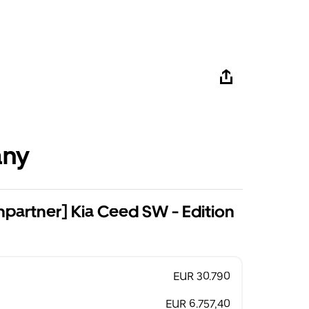
any
npartner] Kia Ceed SW - Edition
EUR 30.790
EUR 6.757,40