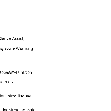
idance Assist,
ng sowie Warnung
 Stop&Go-Funktion
ür DCT7
Bildschirmdiagonale
Bildschirmdiagonale