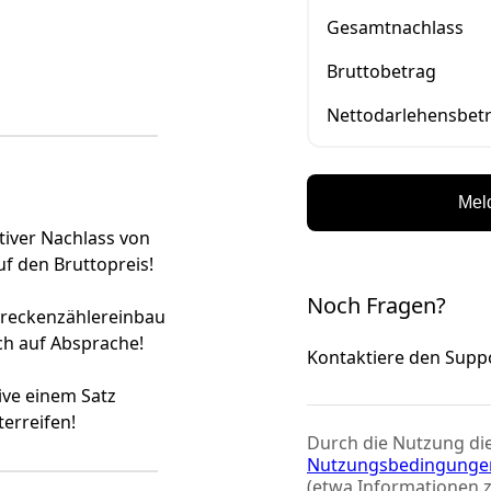
Gesamtnachlass
Bruttobetrag
Nettodarlehensbet
Meld
tiver Nachlass von
f den Bruttopreis!
Noch Fragen?
reckenzählereinbau
ch auf Absprache!
Kontaktiere den Supp
ive einem Satz
terreifen!
Durch die Nutzung die
Nutzungsbedingunge
(etwa Informationen 