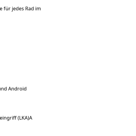
 für jedes Rad im
und Android
ingriff (LKA)A