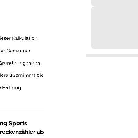
ieser Kalkulation
nder Consumer
 Grunde liegenden
lers übernimmt die
 Haftung.
ing Sports
treckenzähler ab