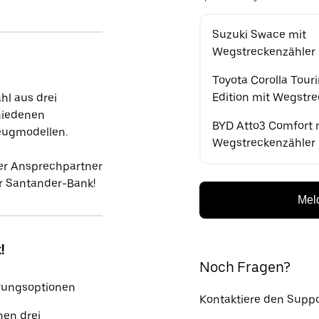
Suzuki Swace mit
Wegstreckenzähler
Toyota Corolla Tour
Edition mit Wegstr
l aus drei
hiedenen
BYD Atto3 Comfort 
eugmodellen.
Wegstreckenzähler
er Ansprechpartner
r Santander-Bank!
Meld
!
Noch Fragen?
erungsoptionen
Kontaktiere den Suppo
hen drei