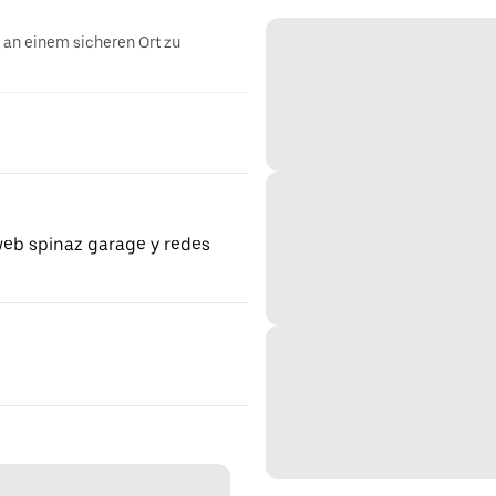
g an einem sicheren Ort zu
eb spinaz garage y redes