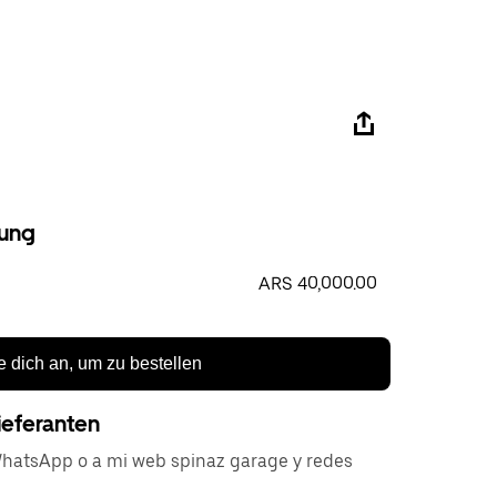
ung
ARS 40,000.00
 dich an, um zu bestellen
ieferanten
hatsApp o a mi web spinaz garage y redes