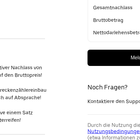
Gesamtnachlass
Bruttobetrag
Nettodarlehensbet
Meld
tiver Nachlass von
f den Bruttopreis!
Noch Fragen?
reckenzählereinbau
ch auf Absprache!
Kontaktiere den Suppo
ive einem Satz
terreifen!
Durch die Nutzung die
Nutzungsbedingunge
(etwa Informationen z