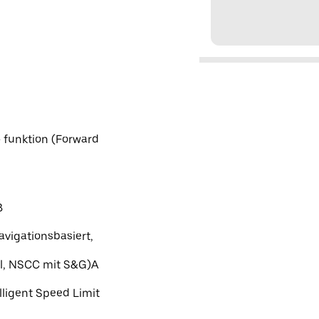
- funktion (Forward
B
vigationsbasiert,
ol, NSCC mit S&G)A
lligent Speed Limit