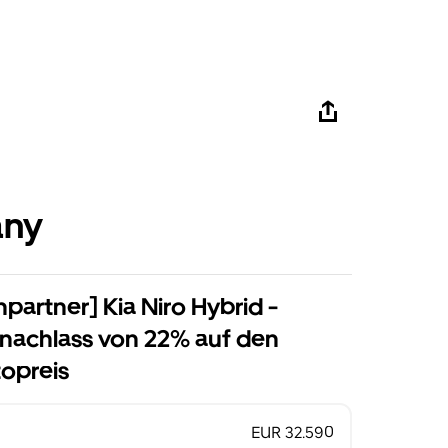
any
npartner] Kia Niro Hybrid -
isnachlass von 22% auf den
topreis
EUR 32.590