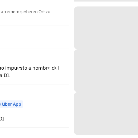
g an einem sicheren Ort zu
mo impuesto a nombre del
a D1.
e Uber App
D1