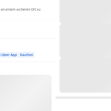
g an einem sicheren Ort zu
e Uber App
Kaution