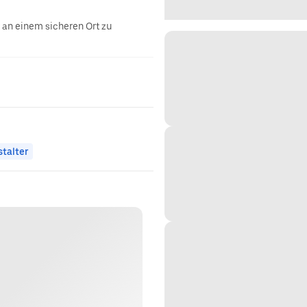
g an einem sicheren Ort zu
talter