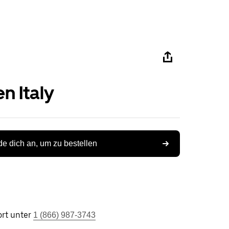
n Italy
e dich an, um zu bestellen
rt unter
1 (866) 987-3743