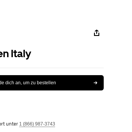
n Italy
e dich an, um zu bestellen
rt unter
1 (866) 987-3743