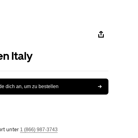
n Italy
e dich an, um zu bestellen
rt unter
1 (866) 987-3743