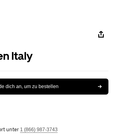
n Italy
e dich an, um zu bestellen
rt unter
1 (866) 987-3743