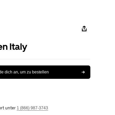
n Italy
e dich an, um zu bestellen
rt unter
1 (866) 987-3743