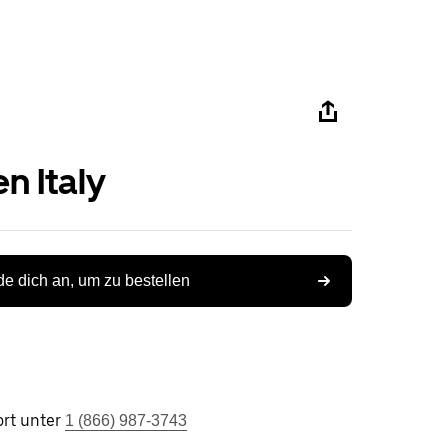
n Italy
e dich an, um zu bestellen
rt unter
1 (866) 987-3743