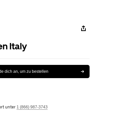
n Italy
e dich an, um zu bestellen
rt unter
1 (866) 987-3743