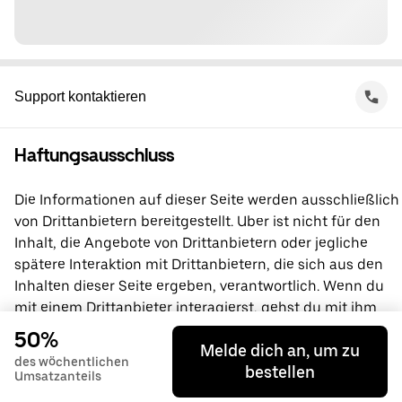
Support kontaktieren
Haftungsausschluss
Die Informationen auf dieser Seite werden ausschließlich
von Drittanbietern bereitgestellt. Uber ist nicht für den
Inhalt, die Angebote von Drittanbietern oder jegliche
spätere Interaktion mit Drittanbietern, die sich aus den
Inhalten dieser Seite ergeben, verantwortlich. Wenn du
mit einem Drittanbieter interagierst, gehst du mit ihm
direkt eine Vereinbarung ein, an der Uber nicht beteiligt
50%
Melde dich an, um zu
ist. Wende dich bei Fragen bitte direkt an den
des wöchentlichen
bestellen
Drittanbieter.
Umsatzanteils