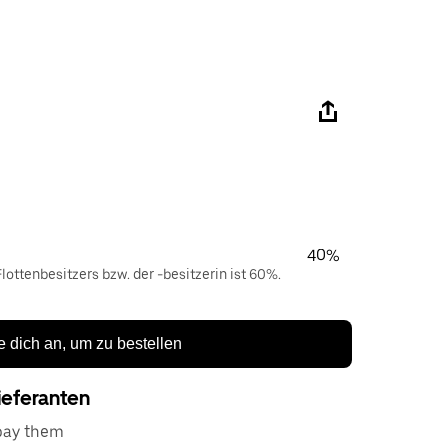
40%
lottenbesitzers bzw. der -besitzerin ist 60%.
 dich an, um zu bestellen
ieferanten
 pay them