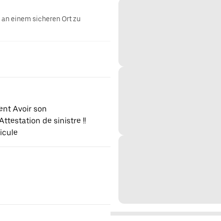
g an einem sicheren Ort zu
ent Avoir son
testation de sinistre !!
icule