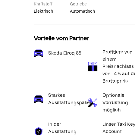
Kraftstoff
Getriebe
Elektrisch
Automatisch
Vorteile vom Partner
Profitiere von
Skoda Elroq 85
einem
Preisnachlass
von 14% auf d
Bruttopreis
Starkes
Optionale
Ausstattungspaket
Vorrüstung
möglich
In der
Unser Taxi Ke
Ausstattung
Account