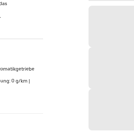
das
r
tomatikgetriebe
ung: 0 g/km |