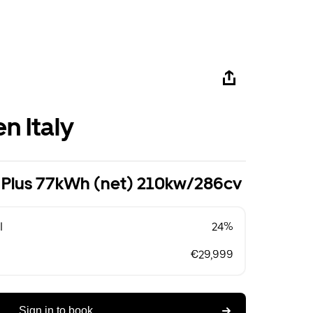
n Italy
on Plus 77kWh (net) 210kw/286cv
l
24%
€29,999
Sign in to book