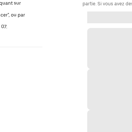
quant sur
partie. Si vous avez d
er", ou par
 07.