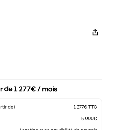
ir de 1 277€ / mois
tir de)
1 277€ TTC
5 000€