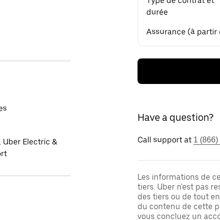
Type de contrat et
durée
Assurance (à partir
es
Have a question?
Call support at
1 (866)
 Uber Electric &
rt
Les informations de c
tiers. Uber n'est pas 
des tiers ou de tout e
du contenu de cette pa
vous concluez un acco