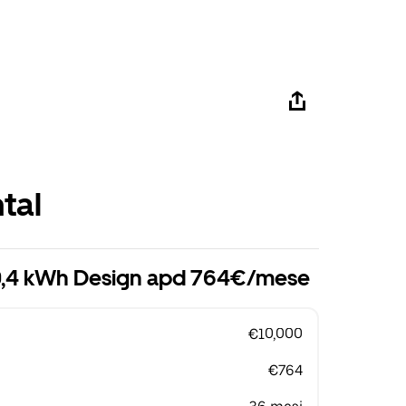
tal
0,4 kWh Design apd 764€/mese
€10,000
€764