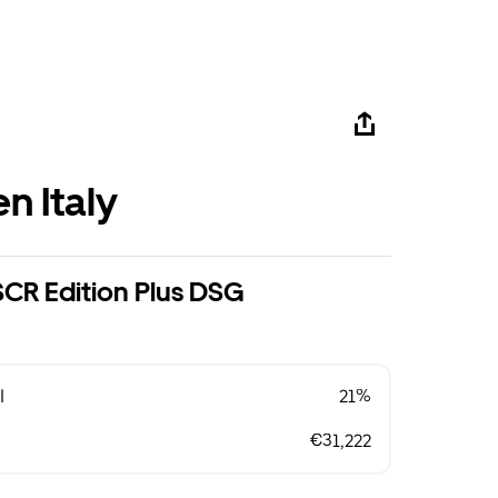
n Italy
SCR Edition Plus DSG
l
21%
€31,222