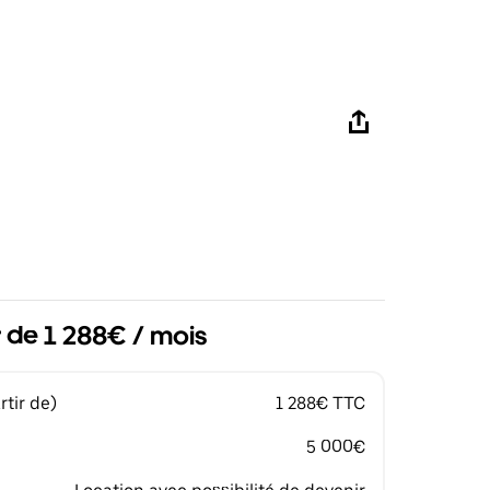
r de 1 288€ / mois
tir de)
1 288€ TTC
5 000€