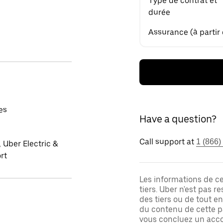
Type de contrat et
durée
Assurance (à partir
es
Have a question?
Call support at
1 (866)
 Uber Electric &
rt
Les informations de c
tiers. Uber n'est pas 
des tiers ou de tout e
du contenu de cette pa
vous concluez un acco