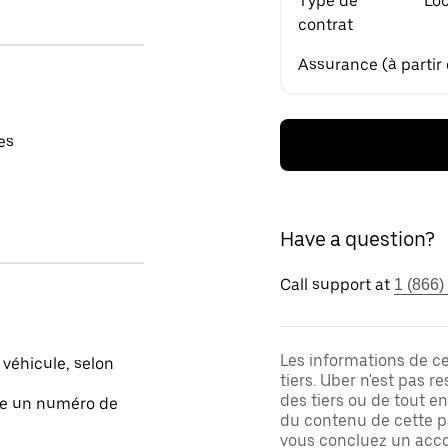
Type de
Loc
contrat
Assurance (à partir
es
Have a question?
Call support at
1 (866)
Les informations de c
 véhicule, selon
tiers. Uber n'est pas 
des tiers ou de tout e
ite un numéro de
du contenu de cette pa
vous concluez un acco