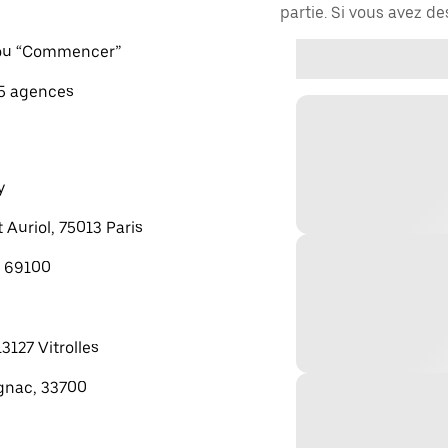
partie. Si vous avez d
" ou “Commencer”
 5 agences
y
 Auriol, 75013 Paris
, 69100
13127 Vitrolles
gnac, 33700