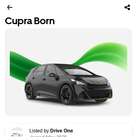
Cupra Born
Listed by
Drive One