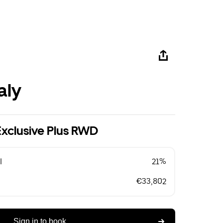
aly
Exclusive Plus RWD
l
21%
€33,802
Sign in to book