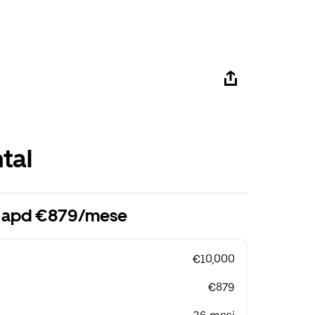
tal
i apd €879/mese
€10,000
€879