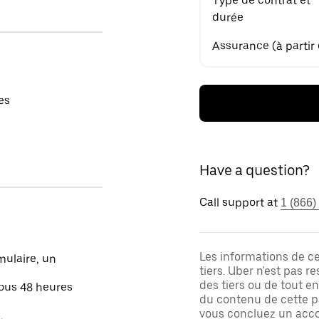
Type de contrat et
durée
Assurance (à partir
es
Have a question?
Call support at
1 (866)
Les informations de c
mulaire, un
tiers. Uber n'est pas 
des tiers ou de tout e
sous 48 heures
du contenu de cette pa
vous concluez un acco
.