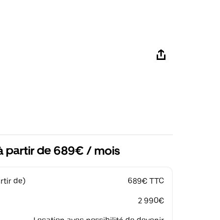
à partir de 689€ / mois
tir de)
689€ TTC
2 990€